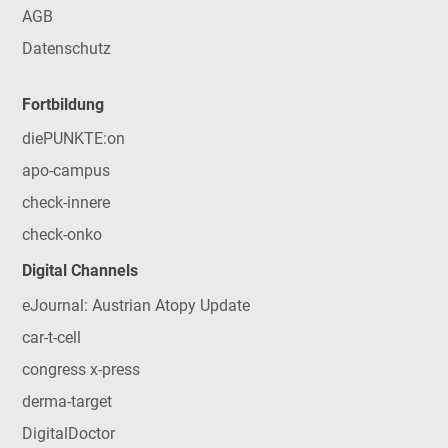
AGB
Datenschutz
Fortbildung
diePUNKTE:on
apo-campus
check-innere
check-onko
Digital Channels
eJournal: Austrian Atopy Update
car-t-cell
congress x-press
derma-target
DigitalDoctor