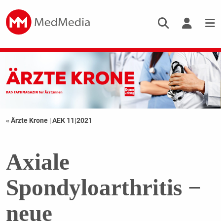
« Ärzte Krone
|
AEK 11|2021
Axiale
Spondyloarthritis −
neue