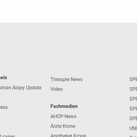
nels
Therapie News
SP
strian Atopy Update
Video
SP
SP
Fachmedien
ress
SPE
AHOP-News
SP
Ärzte Krone
UN
Apotheker Krone
nt cases