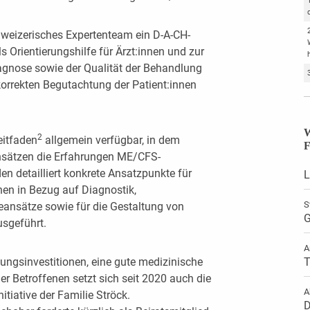
hweizerisches Expertenteam ein D-A-CH-
s Orientierungshilfe für Ärzt:innen und zur
agnose sowie der Qualität der Behandlung
korrekten Begutachtung der Patient:innen
W
2
eitfaden
allgemein verfügbar, in dem
F
nsätzen die Erfahrungen ME/CFS-
den detailliert konkrete Ansatzpunkte für
L
en in Bezug auf Diagnostik,
S
nsätze sowie für die Gestaltung von
G
sgeführt.
A
ungsinvestitionen, eine gute medizinische
T
r Betroffenen setzt sich seit 2020 auch die
A
nitiative der Familie Ströck.
D