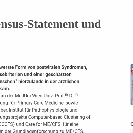
sus-Statement und
hwerste Form von postviralen Syndromen,
osekriterien und einer geschätzten
1
enschen
hierzulande in der ärztlichen
rkam.
in
in
h an der MedUni Wien Univ.-Prof.
Dr.
lung für Primary Care Medicine, sowie
er, Institut für Pathophysiologie und
chungsprojekte Computer-based Clustering of
CCCFS) und Care for ME/CFS, für eine
Q
nd in der Grundlagenforschung zu ME/CFS.