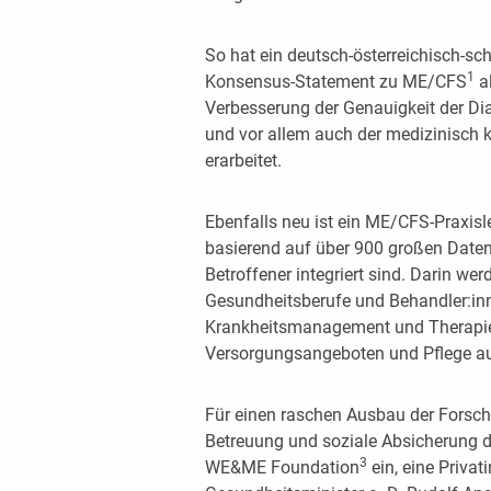
So hat ein deutsch-österreichisch-sc
1
Konsensus-Statement zu ME/CFS
al
Verbesserung der Genauigkeit der Di
und vor allem auch der medizinisch 
erarbeitet.
Ebenfalls neu ist ein ME/CFS-Praxisl
basierend auf über 900 großen Date
Betroffener integriert sind. Darin wer
Gesundheitsberufe und Behandler:inn
Krankheitsmanagement und Therapiea
Versorgungsangeboten und Pflege au
Für einen raschen Ausbau der Forsch
Betreuung und soziale Absicherung de
3
WE&ME Foundation
ein, eine Privati