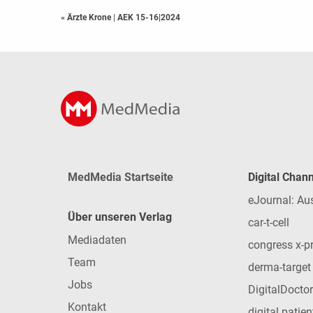
« Ärzte Krone
|
AEK 15-16|2024
MedMedia Startseite
Digital Chan
eJournal: Au
Über unseren Verlag
car-t-cell
Mediadaten
congress x-p
Team
derma-target
Jobs
DigitalDoctor
Kontakt
digital patie