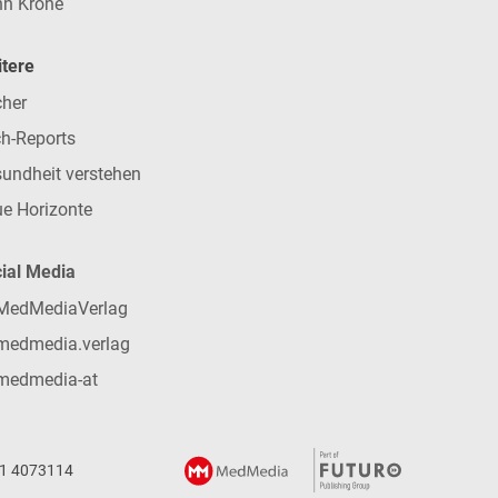
n Krone
tere
her
h-Reports
undheit verstehen
e Horizonte
ial Media
MedMediaVerlag
medmedia.verlag
medmedia-at
 1 4073114