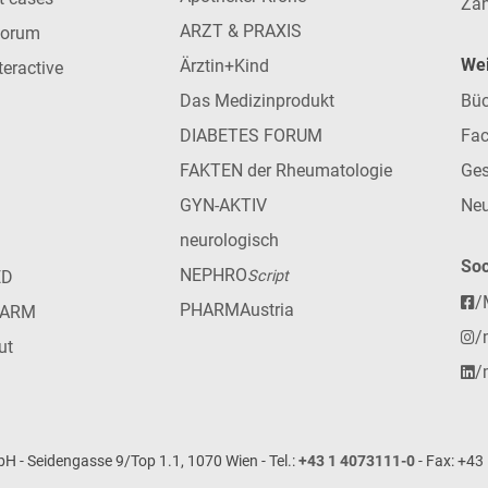
Zah
ARZT & PRAXIS
forum
Wei
Ärztin+Kind
teractive
Das Medizinprodukt
Büc
DIABETES FORUM
Fac
FAKTEN der Rheumatologie
Ges
GYN-AKTIV
Neu
neurologisch
Soc
NEPHRO
ED
Script
/
PHARMAustria
HARM
/
ut
/
- Seidengasse 9/Top 1.1, 1070 Wien - Tel.:
+43 1 4073111-0
- Fax: +43