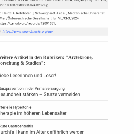
Hoffmann K et al., Wien Klin Wochenschr 2024; 136(Suppl 5):103–123;
doi: 10.1007/s00508-024-02372-y;
Hainzl A, Rohrhofer J, Schweighardt J et al., Medizinische Universität
Wien/Österreichische Gesellschaft für ME/CFS, 2024;
https://zenodo.org/records/12091631;
https://www.weandmecfs.org/de/
eitere Artikel in den Rubriken: "Ärztekrone,
orschung & Studien":
iebe Leserinnen und Leser!
turzprävention in der Primärversorgung
esundheit stärken – Stürze vermeiden
rterielle Hypertonie
herapie im höheren Lebensalter
kute Gastroenteritis
urchfall kann im Alter gefährlich werden