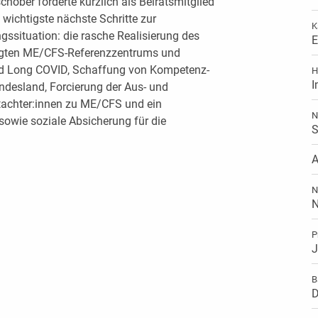
hober forderte kürzlich als Beiratsmitglied
 wichtigste nächste Schritte zur
K
ssituation: die rasche Realisierung des
E
igten ME/CFS-Referenzzentrums und
d Long COVID, Schaffung von Kompetenz-
H
I
desland, Forcierung der Aus- und
tachter:innen zu ME/CFS und ein
N
owie soziale Absicherung für die
S
A
N
N
P
J
B
D