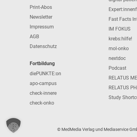
Print-Abos
Expert:innen
Newsletter
Fast Facts In
Impressum
IM FOKUS
AGB
krebs:hilfe!
Datenschutz
mol-onko
nextdoc
Fortbildung
Podcast
diePUNKTE:on
RELATUS M
apo-campus
RELATUS P
check-innere
Study Shortc
check-onko
© MedMedia Verlag und Mediaservice GmbH 