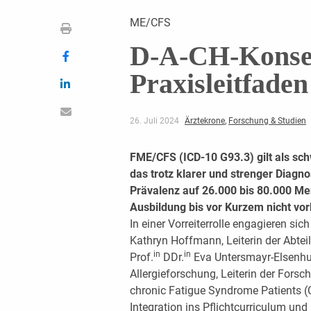
ME/CFS
D-A-CH-Konsen
Praxisleitfaden
26. Juli 2024
Ärztekrone
,
Forschung & Studien
FME/CFS (ICD-10 G93.3) gilt als sc
das trotz klarer und strenger Diagn
Prävalenz auf 26.000 bis 80.000 M
Ausbildung bis vor Kurzem nicht vo
In einer Vorreiterrolle engagieren sic
Kathryn Hoffmann, Leiterin der Abtei
in
in
Prof.
DDr.
Eva Untersmayr-Elsenhub
Allergieforschung, Leiterin der Fors
chronic Fatigue Syndrome Patients (
Integration ins Pflichtcurriculum u