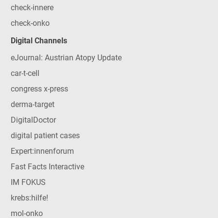
check-innere
check-onko
Digital Channels
eJournal: Austrian Atopy Update
car-t-cell
congress x-press
derma-target
DigitalDoctor
digital patient cases
Expert:innenforum
Fast Facts Interactive
IM FOKUS
krebs:hilfe!
mol-onko