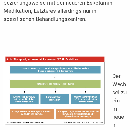
beziehungsweise mit der neueren Esketamin-
Medikation, Letzteres allerdings nur in
spezifischen Behandlungszentren.
Der
Wech
sel zu
eine
m
neue
n