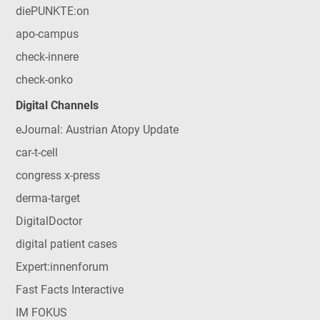
diePUNKTE:on
apo-campus
check-innere
check-onko
Digital Channels
eJournal: Austrian Atopy Update
car-t-cell
congress x-press
derma-target
DigitalDoctor
digital patient cases
Expert:innenforum
Fast Facts Interactive
IM FOKUS