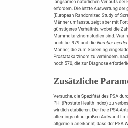
langsamen natürlichen Verlaufs der 
erfordern. Die letzte Auswertung der
(European Randomized Study of Scree
Männer umfasste, zeigt aber mit For
günstigeres Verhältnis, wobei die Zah
Mammakarzinomstudien sind. War n
noch bei 979 und die
Number needed 
Männer, die zum Screening eingelad
Prostatakarzinom zu verhindern, na
noch 570, die zur Diagnose erforderl
Zusätzliche Param
Versuche, die Spezifität des PSA dur
PHI (Prostate Health Index) zu verbes
wirklich etablieren. Der freie PSA-An
allerdings ohne großen Aufwand limiti
allgemein anerkannt, dass der PSA-Wer