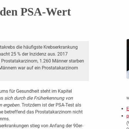
 den PSA-Wert
tatakrebs die häufigste Krebserkrankung
acht 25 % der Inzidenz aus. 2017
 Prostatakarzinom, 1.260 Männer starben
i Männern war auf ein Prostatakarzinom
ums für Gesundheit steht im Kapitel
ass
sich durch die Früherkennung von
W
n ergeben.
Trotzdem ist der PSA-Test als
E
 betreffend das Prostatakarzinom nicht
p
amms.
(
euerkrankungen stieg von Anfang der 90er-
O