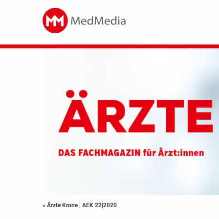
« Ärzte Krone
|
AEK 22|2020