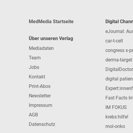
MedMedia Startseite
Digital Chan
eJournal: Au
Über unseren Verlag
car-t-cell
Mediadaten
congress x-p
Team
derma-target
Jobs
DigitalDoctor
Kontakt
digital patie
Print-Abos
Expert:innen
Newsletter
Fast Facts In
Impressum
IM FOKUS
AGB
krebs:hilfe!
Datenschutz
mol-onko