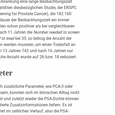
Erkrankung eine lange Beobachtungszeit
 größten diesbezüglichen Studie, der ERSPC
ning for Prostate Cancer), die 182.160
tdauer der Beobachtungszeit ein immer
len schon positiver als bei vergleichbaren
ach 11 Jahren die
Number needed to screen
to treat
bei 35, so betrug die Anzahl der
en werden mussten, um einen Todesfall an
ch 13 Jahren 742 und nach 16 Jahren nur
iche Anzahl wurde auf 26 bzw. 18 reduziert.
eter
ch zusätzliche Parameter, wie PCA-3 oder
sern, konnten sich im klinischen Alltag nicht
teil und zuletzt wieder die PSA-Dichte können
erte Zusatzinformationen liefern. Es ist
t im zeitlichen Verlauf, also die PSA-