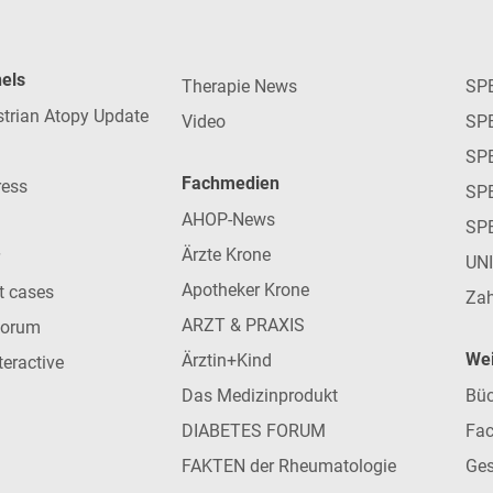
nels
Therapie News
SP
strian Atopy Update
Video
SP
SP
Fachmedien
ress
SPE
AHOP-News
SP
Ärzte Krone
UN
Apotheker Krone
nt cases
Zah
ARZT & PRAXIS
forum
Wei
Ärztin+Kind
teractive
Das Medizinprodukt
Büc
DIABETES FORUM
Fac
FAKTEN der Rheumatologie
Ges