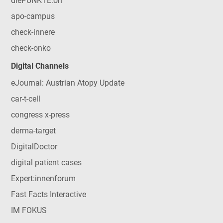
diePUNKTE:on
apo-campus
check-innere
check-onko
Digital Channels
eJournal: Austrian Atopy Update
car-t-cell
congress x-press
derma-target
DigitalDoctor
digital patient cases
Expert:innenforum
Fast Facts Interactive
IM FOKUS