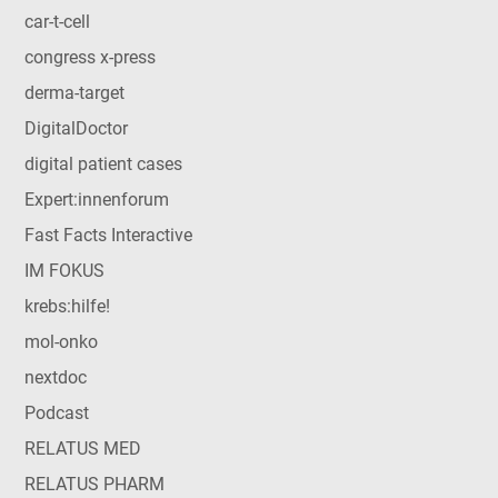
car-t-cell
congress x-press
derma-target
DigitalDoctor
digital patient cases
Expert:innenforum
Fast Facts Interactive
IM FOKUS
krebs:hilfe!
mol-onko
nextdoc
Podcast
RELATUS MED
RELATUS PHARM