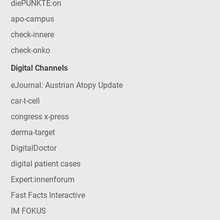
diePUNKTE:on
apo-campus
check-innere
check-onko
Digital Channels
eJournal: Austrian Atopy Update
car-t-cell
congress x-press
derma-target
DigitalDoctor
digital patient cases
Expert:innenforum
Fast Facts Interactive
IM FOKUS