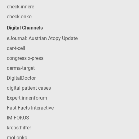
check-innere
check-onko
Digital Channels
eJournal: Austrian Atopy Update
car-t-cell
congress x-press
derma-target
DigitalDoctor
digital patient cases
Expert:innenforum
Fast Facts Interactive
IM FOKUS
krebs:hilfe!
mol-onko