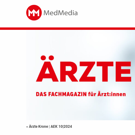
« Ärzte Krone
|
AEK 10|2024