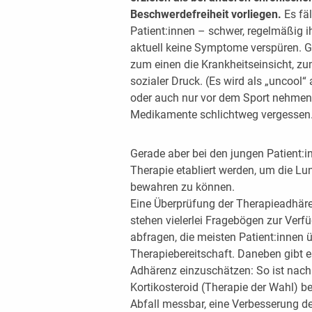
Beschwerdefreiheit vorliegen.
Es fäl
Patient:innen – schwer, regelmäßig i
aktuell keine Symptome verspüren. Ge
zum einen die Krankheitseinsicht, zu
sozialer Druck. (Es wird als „uncoo
oder auch nur vor dem Sport nehmen
Medikamente schlichtweg vergessen
Gerade aber bei den jungen Patient
Therapie etabliert werden, um die Lu
bewahren zu können.
Eine Überprüfung der Therapieadhären
stehen vielerlei Fragebögen zur Ver
abfragen, die meisten Patient:innen ü
Therapiebereitschaft. Daneben gibt e
Adhärenz einzuschätzen: So ist nach
Kortikosteroid (Therapie der Wahl) be
Abfall messbar, eine Verbesserung d