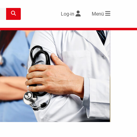
Log-in
Menü