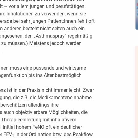
lt – vor allem jungen und berufstätigen
hre Inhalationen zu verwenden, wenn sie
rade bei sehr jungen Patient:innen fehlt oft
m anderen besteht nicht selten auch ein
l“ angesehen, den „Asthmaspray“ regelmäßig
 zu müssen.) Meistens jedoch werden
.
:innen muss eine passende und wirksame
ngenfunktion bis ins Alter bestmöglich
z ist in der Praxis nicht immer leicht: Zwar
fügung, die z.B. die Medikamenteneinnahme
berschätzen allerdings ihre
s auch objektivierbare Möglichkeiten, die
 Therapieeinleitung mit inhalativem
i initial hohem FeNO oft ein deutlicher
er FEV
in der Ordination bzw. des Peakflow
1