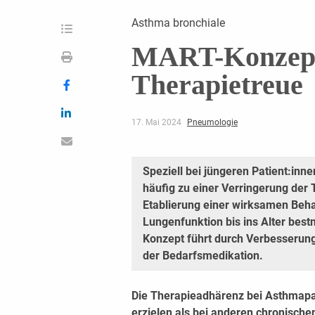
Asthma bronchiale
MART-Konzept
Therapietreue
17. Mai 2024
Pneumologie
Speziell bei jüngeren Patient:inn
häufig zu einer Verringerung der 
Etablierung einer wirksamen Beha
Lungenfunktion bis ins Alter bes
Konzept führt durch Verbesserung
der Bedarfsmedikation.
Die Therapieadhärenz bei Asthmapati
erzielen als bei anderen chronischen