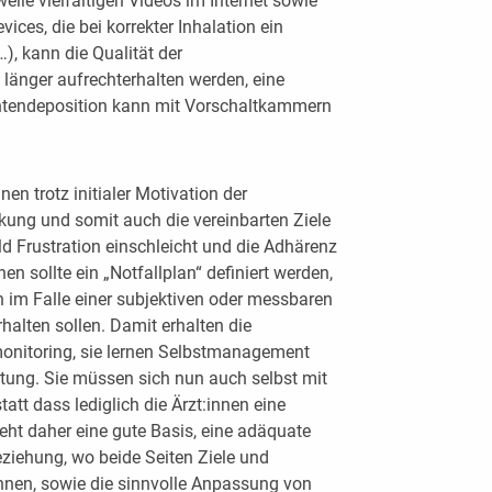
rweile vielfältigen Videos im Internet sowie
ices, die bei korrekter Inhalation ein
, kann die Qualität der
änger aufrechterhalten werden, eine
ntendeposition kann mit Vorschaltkammern
en trotz initialer Motivation der
kung und somit auch die vereinbarten Ziele
ld Frustration einschleicht und die Adhärenz
n sollte ein „Notfallplan“ definiert werden,
ich im Falle einer subjektiven oder messbaren
halten sollen. Damit erhalten die
onitoring, sie lernen Selbstmanagement
rtung. Sie müssen sich nun auch selbst mit
att dass lediglich die Ärzt:innen eine
teht daher eine gute Basis, eine adäquate
eziehung, wo beide Seiten Ziele und
nnen, sowie die sinnvolle Anpassung von