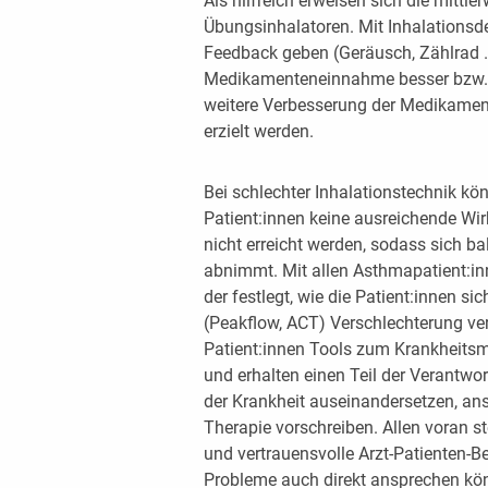
Als hilfreich erweisen sich die mittle
Übungsinhalatoren. Mit Inhalationsdev
Feedback geben (Geräusch, Zählrad …)
Medikamenteneinnahme besser bzw. l
weitere Verbesserung der Medikame
erzielt werden.
Bei schlechter Inhalationstechnik könn
Patient:innen keine ausreichende Wir
nicht erreicht werden, sodass sich ba
abnimmt. Mit allen Asthmapatient:inne
der festlegt, wie die Patient:innen s
(Peakflow, ACT) Verschlechterung ver
Patient:innen Tools zum Krankheitsm
und erhalten einen Teil der Verantwo
der Krankheit auseinandersetzen, anst
Therapie vorschreiben. Allen voran s
und vertrauensvolle Arzt-Patienten-B
Probleme auch direkt ansprechen kö