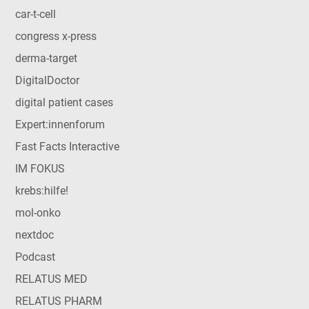
car-t-cell
congress x-press
derma-target
DigitalDoctor
digital patient cases
Expert:innenforum
Fast Facts Interactive
IM FOKUS
krebs:hilfe!
mol-onko
nextdoc
Podcast
RELATUS MED
RELATUS PHARM