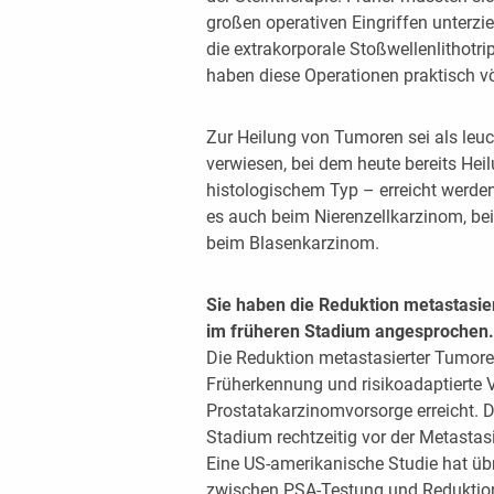
großen operativen Eingriffen unterzi
die extrakorporale Stoßwellenlithot
haben diese Operationen praktisch völ
Zur Heilung von Tumoren sei als leu
verwiesen, bei dem heute bereits Hei
histologischem Typ – erreicht werden.
es auch beim Nierenzellkarzinom, be
beim Blasenkarzinom.
Sie haben die Reduktion metastasie
im früheren Stadium angesprochen.
Die Reduktion metastasierter Tumore
Früherkennung und risikoadaptiert
Prostatakarzinomvorsorge erreicht. 
Stadium rechtzeitig vor der Metasta
Eine US-amerikanische Studie hat ü
zwischen PSA-Testung und Reduktion