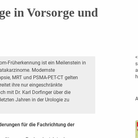
lge in Vorsorge und
<
om-Früherkennung ist ein Meilenstein in
s
statakarzinome. Modernste
a
h
opsie, MRT und PSMA-PET-CT gelten
reitet ihre nur eingeschränkte
ch mit Dr. Karl Dorfinger über die
A
 letzten Jahren in der Urologie zu
erungen für die Fachrichtung der