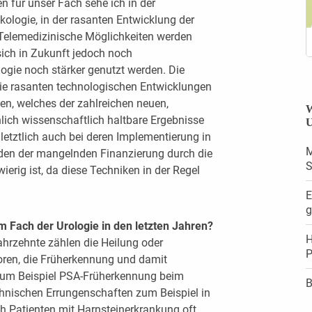
 für unser Fach sehe ich in der
logie, in der rasanten Entwicklung der
 Telemedizinische Möglichkeiten werden
 sich in Zukunft jedoch noch
logie noch stärker genutzt werden. Die
ie rasanten technologischen Entwicklungen
den, welches der zahlreichen neuen,
W
lich wissenschaftlich haltbare Ergebnisse
U
letztlich auch bei deren Implementierung in
M
ünden der mangelnden Finanzierung durch die
erig ist, da diese Techniken in der Regel
E
g
m Fach der Urologie in den letzten Jahren?
H
ahrzehnte zählen die Heilung oder
P
moren, die Früherkennung und damit
zum Beispiel PSA-Früherkennung beim
B
chnischen Errungenschaften zum Beispiel in
ch Patienten mit Harnsteinerkrankung oft