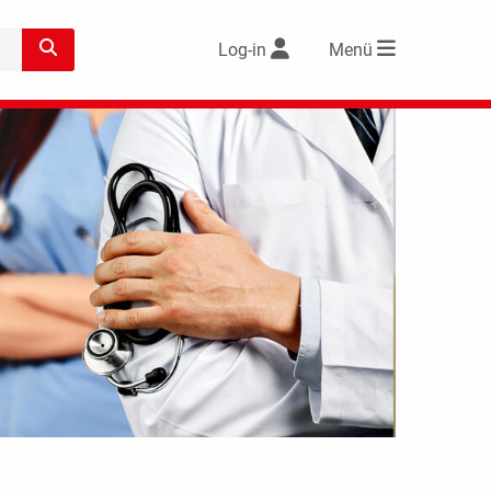
Log-in
Menü