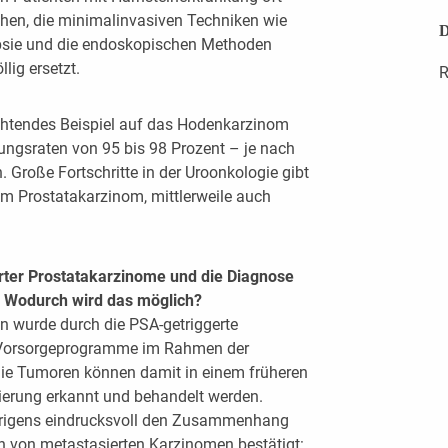
ehen, die minimalinvasiven Techniken wie
D
ripsie und die endoskopischen Methoden
lig ersetzt.
R
chtendes Beispiel auf das Hodenkarzinom
lungsraten von 95 bis 98 Prozent – je nach
 Große Fortschritte in der Uroonkologie gibt
im Prostatakarzinom, mittlerweile auch
rter Prostatakarzinome und die Diagnose
 Wodurch wird das möglich?
n wurde durch die PSA-getriggerte
e Vorsorgeprogramme im Rahmen der
Die Tumoren können damit in einem früheren
sierung erkannt und behandelt werden.
brigens eindrucksvoll den Zusammenhang
 von metastasierten Karzinomen bestätigt: