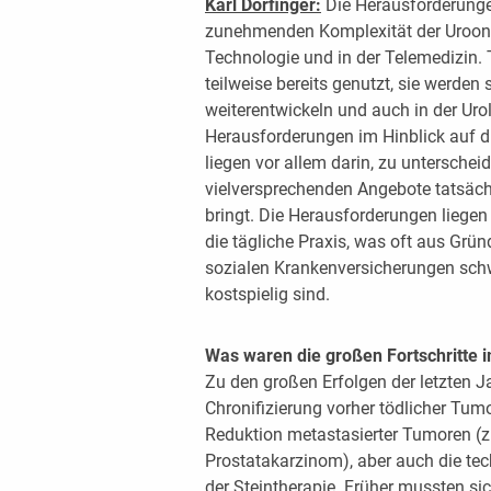
Karl Dorfinger:
Die Herausforderungen
zunehmenden Komplexität der Uroonko
Technologie und in der Telemedizin.
teilweise bereits genutzt, sie werden
weiterentwickeln und auch in der Uro
Herausforderungen im Hinblick auf d
liegen vor allem darin, zu unterschei
vielversprechenden Angebote tatsäch
bringt. Die Herausforderungen liegen 
die tägliche Praxis, was oft aus Gr
sozialen Krankenversicherungen schwi
kostspielig sind.
Was waren die großen Fortschritte i
Zu den großen Erfolgen der letzten J
Chronifizierung vorher tödlicher Tu
Reduktion metastasierter Tumoren (
Prostatakarzinom), aber auch die te
der Steintherapie. Früher mussten si