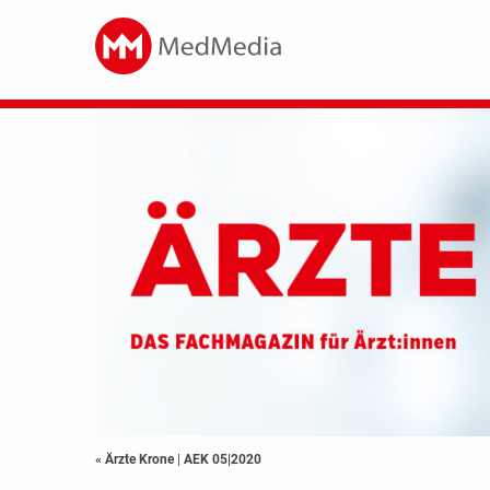
« Ärzte Krone
|
AEK 05|2020