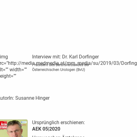
img
Interview mit:
Dr. Karl Dorfinger
rc="http://media.medmedia.at/mm_media/su/2019/03/Dorfinge
Präsident des Berufsverbandes der
lt="" width=""
Österreichischen Urologen (BvU)
eight=""
utorIn:
Susanne Hinger
Ursprünglich erschienen:
AEK 05|2020