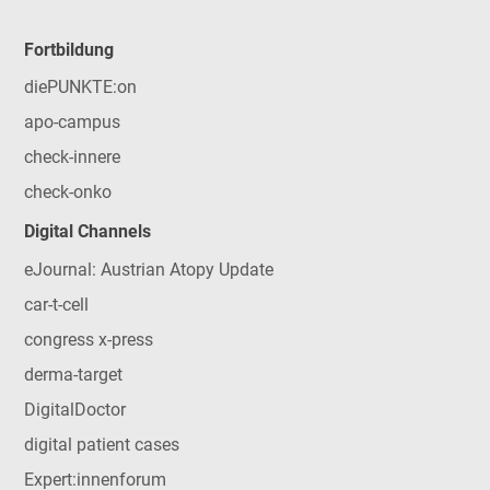
Fortbildung
diePUNKTE:on
apo-campus
check-innere
check-onko
Digital Channels
eJournal: Austrian Atopy Update
car-t-cell
congress x-press
derma-target
DigitalDoctor
digital patient cases
Expert:innenforum