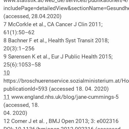
www.statistik.at/web_de/services/publikationen/4/
includePage=detailedView&sectionName=Gesundh
(accessed, 28.04.2020)
7 McCorkle et al., CA Cancer J Clin 2011;
61(1):50–62
8 Bachner F et al., Health Syst Transit 2018;
20(3):1–256
9 Sørensen K et al., Eur J Public Health 2015;
25(6):1053–58
10
https://broschuerenservice.sozialministerium.at
publicationId=593 (accessed 18. 04. 2020)
11
www.england.nhs.uk/blog/jane-cummings-5
(accessed, 18.
04. 2020)
12 Corner J et al. , BMJ Open 2013; 3: e002316