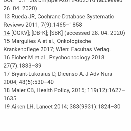
DOI: 10.1136/bmjopen-2012-002316 (accessed
26. 04. 2020)
13 Rueda JR, Cochrane Database Systematic
Reviews 2011; 7(9):1465–1858
14
[ÖGKV]; [DBfK]; [SBK] (accessed 28. 04. 2020)
15 Margulies A et al., Onkologische
Krankenpflege 2017; Wien: Facultas Verlag.
16 Eicher M et al., Psychooncology 2018;
27(7):1833–39
17 Bryant-Lukosius D, Dicenso A, J Adv Nurs
2004; 48(5):530–40
18 Maier CB, Health Policy, 2015; 119(12):1627–
1635
19 Aiken LH, Lancet 2014; 383(9931):1824–30