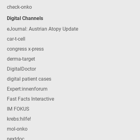
check-onko
Digital Channels
eJournal: Austrian Atopy Update
car-t-cell
congress x-press
derma-target
DigitalDoctor
digital patient cases
Expert:innenforum
Fast Facts Interactive
IM FOKUS
krebs:hilfe!
mol-onko
nextdoc