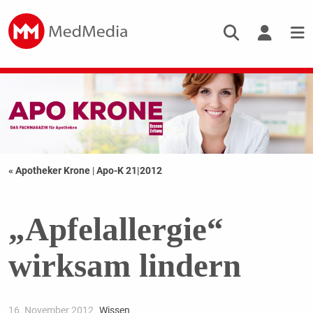
« Apotheker Krone
|
Apo-K 21|2012
„Apfelallergie“
wirksam lindern
16. November 2012
Wissen