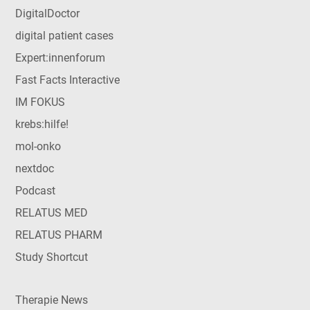
DigitalDoctor
digital patient cases
Expert:innenforum
Fast Facts Interactive
IM FOKUS
krebs:hilfe!
mol-onko
nextdoc
Podcast
RELATUS MED
RELATUS PHARM
Study Shortcut
Therapie News