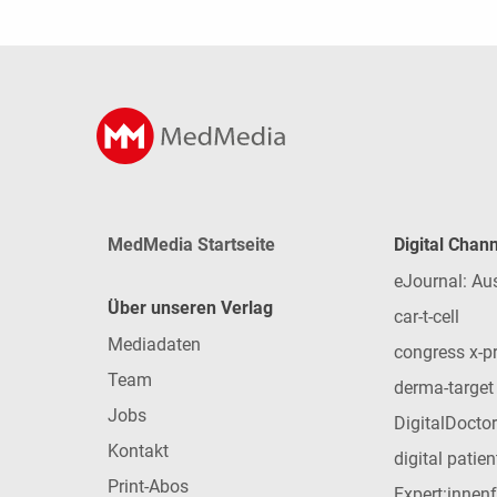
MedMedia Startseite
Digital Chan
eJournal: Au
Über unseren Verlag
car-t-cell
Mediadaten
congress x-p
Team
derma-target
Jobs
DigitalDoctor
Kontakt
digital patie
Print-Abos
Expert:innen