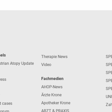
nels
Therapie News
SP
strian Atopy Update
Video
SP
SP
Fachmedien
ress
SPE
AHOP-News
SP
Ärzte Krone
UN
Apotheker Krone
nt cases
Zah
ARZT & PRAXIS
forum