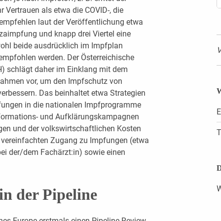
 Vertrauen als etwa die COVID-, die
empfehlen laut der Veröffentlichung etwa
nzaimpfung und knapp drei Viertel eine
hl beide ausdrücklich im Impfplan
V
 empfohlen werden. Der Österreichische
H) schlägt daher im Einklang mit dem
ahmen vor, um den Impfschutz von
W
erbessern. Das beinhaltet etwa Strategien
fungen in die nationalen Impfprogramme
E
Informations- und Aufklärungskampagnen
gen und der volkswirtschaftlichen Kosten
T
 vereinfachten Zugang zu Impfungen (etwa
ei der/dem Fachärzt:in) sowie einen
D
W
n der Pipeline
ines Europe erstmals einen Pipeline-Review