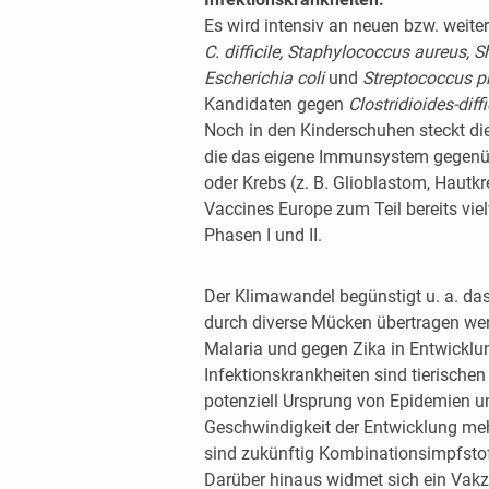
Es wird intensiv an neuen bzw. weit
C. difficile, Staphylococcus ­aureus, S
Escherichia coli
und
Streptococcus 
Kandidaten gegen
Clostridioides-diffi
Noch in den Kinderschuhen steckt di
die das eigene Immunsystem gegenübe
oder Krebs (z. B. Glioblastom, Hautkre
Vaccines Europe zum Teil bereits vi
Phasen I und II.
Der Klimawandel begünstigt u. a. das
durch diverse Mücken übertragen wer
Malaria und gegen Zika in Entwicklun
Infektionskrankheiten sind tierisch
potenziell Ursprung von Epidemien u
Geschwindigkeit der Entwicklung meh
sind zukünftig Kombinationsimpfstof
Darüber hinaus widmet sich ein Vak