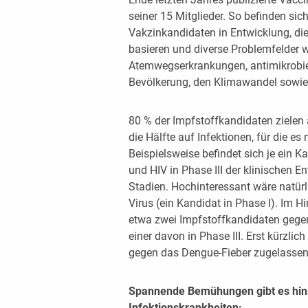
seiner 15 Mitglieder. So befinden si
Vakzinkandidaten in Entwicklung, di
basieren und diverse Problemfelder w
Atemwegserkrankungen, antimikrobiel
Bevölkerung, den Klimawandel sowie 
80 % der Impfstoffkandidaten zielen
die Hälfte auf Infektionen, für die e
Beispielsweise befindet sich je ein 
und HIV in Phase III der klinischen En
Stadien. Hochinteressant wäre natürl
Virus (ein Kandidat in Phase I). Im H
etwa zwei Impfstoffkandidaten gegen
einer davon in Phase III. Erst kürzlic
gegen das Dengue-Fieber zugelassen
Spannende Bemühungen gibt es hinsi
Infektionskrankheiten: