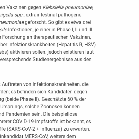
eren Vakzinen gegen
Klebsiella pneumoniae,
higella spp.
, extraintestinal pathogene
pneumoniae
geforscht. So gibt es etwa drei
cile
-Infektionen, je einer in Phase I, II und III.
e Forschung an therapeutischen Vakzinen,
r Infektionskrankheiten (Hepatitis B, HSV)
bs) aktivieren sollen, jedoch existieren laut
elversprechende Studienergebnisse aus den
 Auftreten von Infektionskrankheiten, die
den; es befinden sich Kandidaten gegen
g (beide Phase II). Geschätzte 60 % der
en Ursprungs, solche Zoonosen können
nd Pandemien sein. Die beispiellose
rerer COVID-19-Impfstoffe ist bekannt, es
fe (SARS-CoV-2 + Influenza) zu erwarten.
zinkandidat MERS-CoV, weitere dem