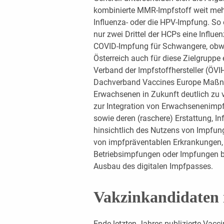
kombinierte MMR-Impfstoff weit mehr
Influenza- oder die HPV-Impfung. So 
nur zwei Drittel der HCPs eine Influe
COVID-Impfung für Schwangere, obwo
Österreich auch für diese Zielgruppe
Verband der Impfstoffhersteller (ÖVI
Dachverband Vaccines Europe Maßn
Erwachsenen in Zukunft deutlich zu v
zur Integration von Erwachsenenimp
sowie deren (raschere) Erstattung, 
hinsichtlich des Nutzens von Impfun
von impfpräventablen Erkrankungen,
Betriebsimpfungen oder Impfungen b
Ausbau des digitalen Impfpasses.
Vakzinkandidaten i
Ende letzten Jahres publizierte Vacc