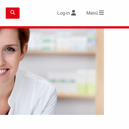
Log-in
Menü