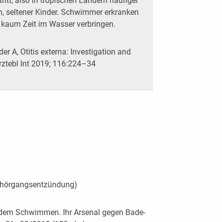
ritt, also in tropischen Ländern häufiger
en, seltener Kinder. Schwimmer erkranken
 kaum Zeit im Wasser verbringen.
er A, Otitis externa: Investigation and
rztebl Int 2019; 116:224–34
(Gehörgangsentzündung)
 dem Schwimmen. Ihr Arsenal gegen Bade-