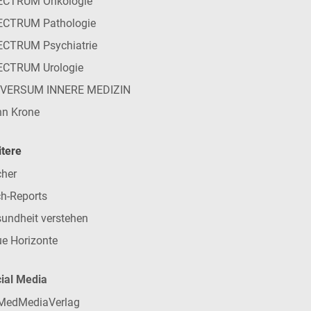
ECTRUM Onkologie
ECTRUM Pathologie
CTRUM Psychiatrie
ECTRUM Urologie
IVERSUM INNERE MEDIZIN
n Krone
tere
her
h-Reports
undheit verstehen
e Horizonte
ial Media
MedMediaVerlag