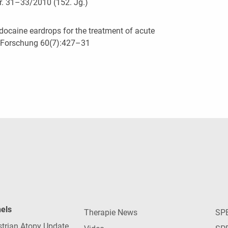
r. 31–33/2010 (152. Jg.)
lidocaine eardrops for the treatment of acute
tel-Forschung 60(7):427–31
nels
Therapie News
SP
strian Atopy Update