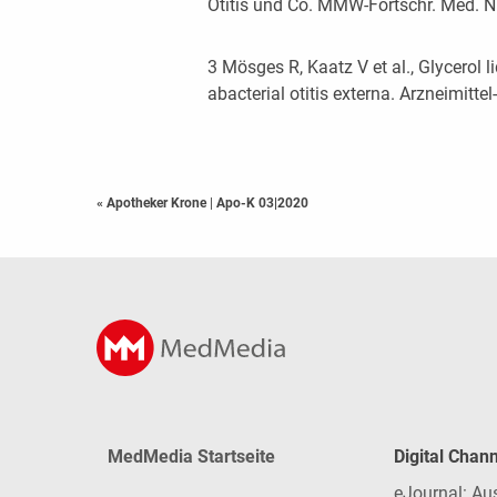
Otitis und Co. MMW-Fortschr. Med. N
3 Mösges R, Kaatz V et al., Glycerol 
abacterial otitis externa. Arzneimit
« Apotheker Krone
|
Apo-K 03|2020
MedMedia Startseite
Digital Chan
eJournal: Au