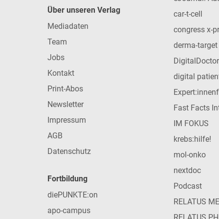
Über unseren Verlag
car-t-cell
Mediadaten
congress x-p
Team
derma-target
Jobs
DigitalDoctor
Kontakt
digital patie
Print-Abos
Expert:innen
Newsletter
Fast Facts In
Impressum
IM FOKUS
AGB
krebs:hilfe!
Datenschutz
mol-onko
nextdoc
Fortbildung
Podcast
diePUNKTE:on
RELATUS M
apo-campus
RELATUS P