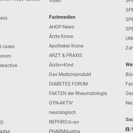
Video
SP
SP
Fachmedien
ress
SPE
AHOP-News
SP
Ärzte Krone
UN
Apotheker Krone
nt cases
Zah
ARZT & PRAXIS
forum
Wei
Ärztin+Kind
teractive
Das Medizinprodukt
Büc
DIABETES FORUM
Fac
FAKTEN der Rheumatologie
Ges
GYN-AKTIV
Neu
neurologisch
Soc
NEPHRO
ED
Script
/
PHARMAustria
HARM