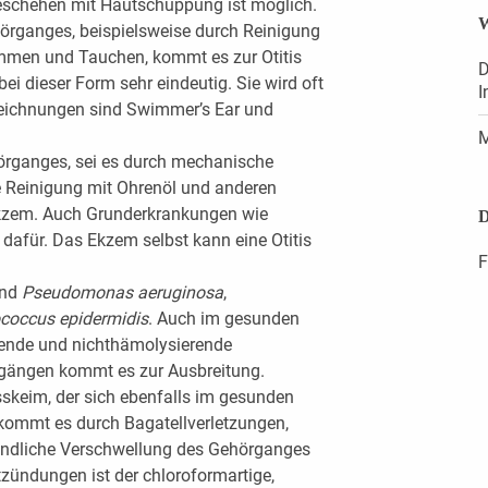
Geschehen mit Hautschuppung ist möglich.
W
örganges, beispielsweise durch Reinigung
men und Tauchen, kommt es zur Otitis
D
ei dieser Form sehr eindeutig. Sie wird oft
I
zeichnungen sind Swimmer’s Ear und
M
örganges, sei es durch mechanische
 Reinigung mit Ohrenöl und anderen
ekzem. Auch Grunderkrankungen wie
D
 dafür. Das Ekzem selbst kann eine Otitis
F
ind
Pseudomonas aeruginosa
,
coccus epidermidis
. Auch im gesunden
ende und nichthämolysierende
rgängen kommt es zur Ausbreitung.
sskeim, der sich ebenfalls im gesunden
 kommt es durch Bagatellverletzungen,
zündliche Verschwellung des Gehörganges
tzündungen ist der chloroformartige,