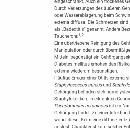
eingeschränkt. Auch ein trockenes 
Durch Verletzungen des äußeren Geh
oder Wasserablagerung beim Schwim
externa diffusa. Die Schmerzen sind b
als „Badeotitis“ genannt. Andere Be
1, 2
Taucherohr.
Eine übertriebene Reinigung des Geh
Manipulation oder durch übermäßige
Mitteln, begünstigt ein Gehörgangs
Diabetes mellitus erhöhen das Risiko
externa wiederum begünstigen.
Häufige Erreger einer Otitis externa s
Staphylococcus aureus
und
Staphylo
Gehörgang befinden sich hämolysier
Staphylokokken. In erkrankten Gehö
Pseudomonas aeruginosa
ist ein Na
Gehörgang findet. Zu einer Infektion
wobei dieser Keim eine diffuse, ent
auslöst. Charakteristikum solcher En