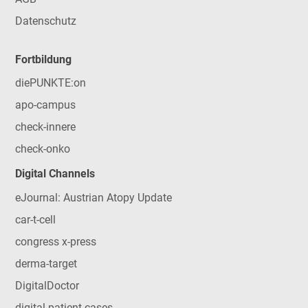
Datenschutz
Fortbildung
diePUNKTE:on
apo-campus
check-innere
check-onko
Digital Channels
eJournal: Austrian Atopy Update
car-t-cell
congress x-press
derma-target
DigitalDoctor
digital patient cases