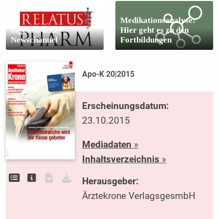
Medikationsanalyse:
tagesaktueller
Hier geht es zu den
Newschannel
Fortbildungen
Apo-K 20|2015
Erscheinungsdatum:
23.10.2015
Mediadaten
»
Inhaltsverzeichnis
»
Herausgeber:
Ärztekrone VerlagsgesmbH