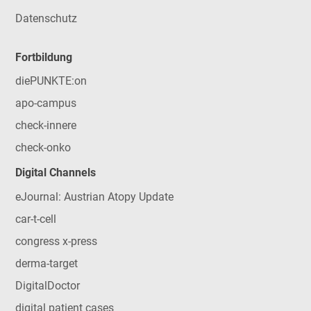
Datenschutz
Fortbildung
diePUNKTE:on
apo-campus
check-innere
check-onko
Digital Channels
eJournal: Austrian Atopy Update
car-t-cell
congress x-press
derma-target
DigitalDoctor
digital patient cases