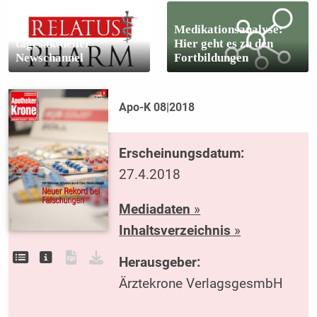
Medikationsanalyse:
tagesaktueller
Hier geht es zu den
Newschannel
Fortbildungen
Apo-K 08|2018
Erscheinungsdatum:
27.4.2018
Mediadaten
»
Inhaltsverzeichnis
»
Herausgeber:
Ärztekrone VerlagsgesmbH