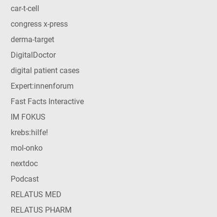
car-t-cell
congress x-press
derma-target
DigitalDoctor
digital patient cases
Expert:innenforum
Fast Facts Interactive
IM FOKUS
krebs:hilfe!
mol-onko
nextdoc
Podcast
RELATUS MED
RELATUS PHARM