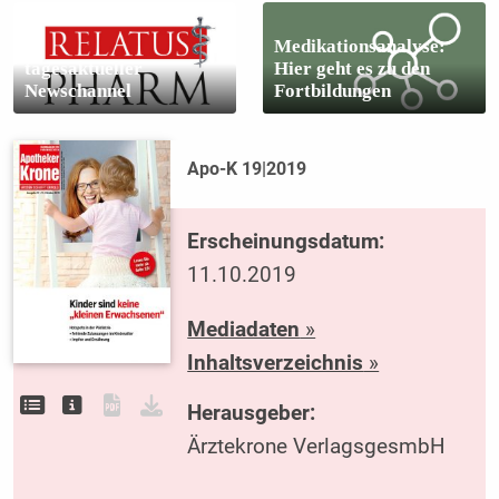
Medikationsanalyse:
tagesaktueller
Hier geht es zu den
Newschannel
Fortbildungen
Apo-K 19|2019
Erscheinungsdatum:
11.10.2019
Mediadaten
»
Inhaltsverzeichnis
»
Herausgeber:
Ärztekrone VerlagsgesmbH