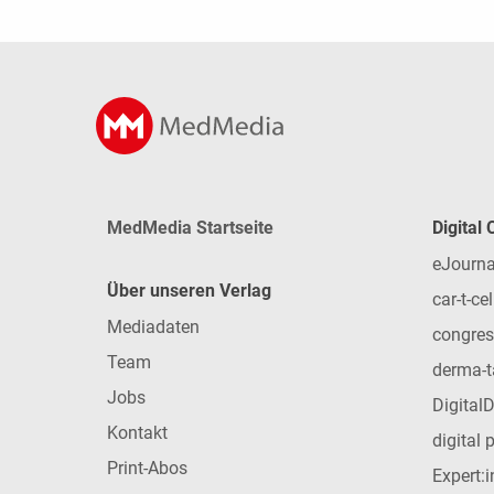
MedMedia Startseite
Digital
eJourna
Über unseren Verlag
car-t-cel
Mediadaten
congres
Team
derma-t
Jobs
Digital
Kontakt
digital 
Print-Abos
Expert: