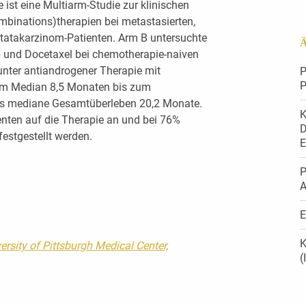
st eine Multiarm-Studie zur klinischen
inations)therapien bei metastasierten,
tatakarzinom-Patienten. Arm B untersuchte
Ä
und Docetaxel bei chemotherapie-naiven
nter antiandrogener Therapie mit
P
P
 im Median 8,5 Monaten bis zum
as mediane Gesamtüberleben 20,2 Monate.
K
nten auf die Therapie an und bei 76%
D
estgestellt werden.
E
P
A
E
K
ersity of Pittsburgh Medical Center,
(