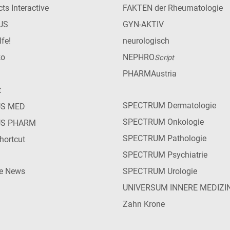
ts Interactive
FAKTEN der Rheumatologie
US
GYN-AKTIV
lfe!
neurologisch
ko
NEPHRO
Script
PHARMAustria
t
SPECTRUM Dermatologie
US MED
SPECTRUM Onkologie
US PHARM
SPECTRUM Pathologie
hortcut
SPECTRUM Psychiatrie
ie News
SPECTRUM Urologie
UNIVERSUM INNERE MEDIZI
Zahn Krone