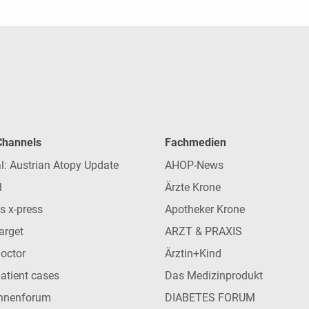
 Channels
Fachmedien
l: Austrian Atopy Update
AHOP-News
l
Ärzte Krone
s x-press
Apotheker Krone
arget
ARZT & PRAXIS
Doctor
Ärztin+Kind
patient cases
Das Medizinprodukt
innenforum
DIABETES FORUM