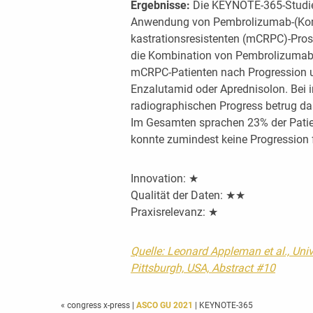
Ergebnisse:
Die KEYNOTE-365-Studie i
Anwendung von Pembrolizumab-(Komb
kastrationsresistenten (mCRPC)-Pros
die Kombination von Pembrolizumab 
mCRPC-Patienten nach Progression u
Enzalutamid oder Aprednisolon. Bei
radiographischen Progress betrug d
Im Gesamten sprachen 23% der Patie
konnte zumindest keine Progression f
Innovation: ★
Qualität der Daten: ★★
Praxisrelevanz: ★
Quelle: Leonard Appleman et al., Univ
Pittsburgh, USA, Abstract #10
« congress x-press
|
ASCO GU 2021
| KEYNOTE-365