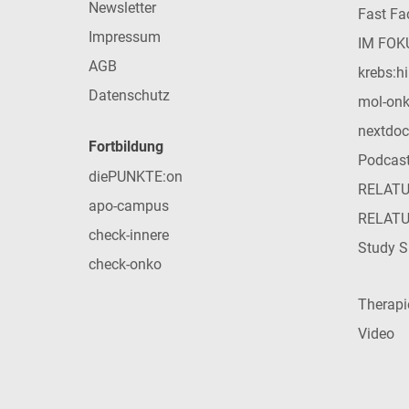
Newsletter
Fast Fac
Impressum
IM FOK
AGB
krebs:hi
Datenschutz
mol-on
nextdoc
Fortbildung
Podcas
diePUNKTE:on
RELAT
apo-campus
RELAT
check-innere
Study S
check-onko
Therap
Video