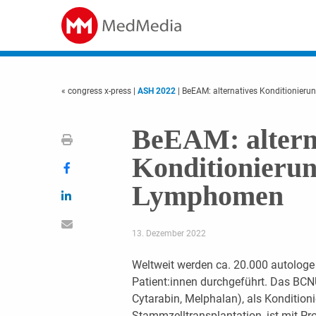
« congress x-press
|
ASH 2022
| BeEAM: alternatives Konditionie
BeEAM: altern
Konditionieru
Lymphomen
13. Dezember 2022
Weltweit werden ca. 20.000 autolog
Patient:innen durchgeführt. Das BC
Cytarabin, Melphalan), als Konditio
Stammzelltransplantation, ist mit P