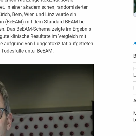
et. In einer akademischen, randomisierten
ürich, Bern, Wien und Linz wurde ein
stin (BeEAM) mit dem Standard BEAM bei
hen. Das BeEAM-Schema zeigte im Ergebnis
 gute klinische Resultate im Vergleich mit
e aufgrund von Lungentoxizität aufgetreten
Ä
 Todesfälle unter BeEAM.
B
H
H
A
M
b