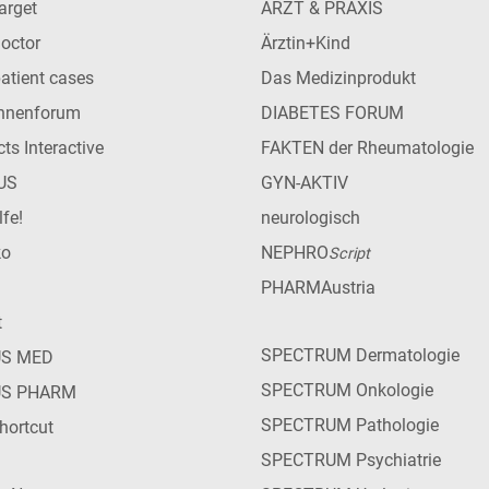
arget
ARZT & PRAXIS
Doctor
Ärztin+Kind
patient cases
Das Medizinprodukt
innenforum
DIABETES FORUM
ts Interactive
FAKTEN der Rheumatologie
US
GYN-AKTIV
lfe!
neurologisch
ko
NEPHRO
Script
PHARMAustria
t
SPECTRUM Dermatologie
US MED
SPECTRUM Onkologie
US PHARM
SPECTRUM Pathologie
hortcut
SPECTRUM Psychiatrie