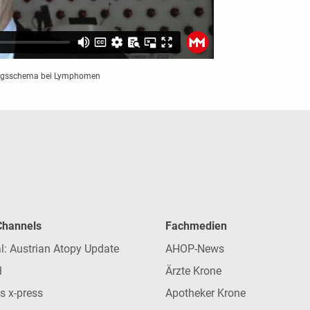
rungsschema bei Lymphomen
 Channels
Fachmedien
l: Austrian Atopy Update
AHOP-News
l
Ärzte Krone
s x-press
Apotheker Krone