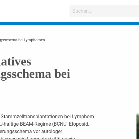
rungsschema bei Lymphomen
atives
ngsschema bei
e Stammzelltransplantationen bei Lymphom-
NU-haltige BEAM-Regime (BCNU: Etoposid,
nierungsschema vor autologer
roblemen wie Lungentoxizität sowie