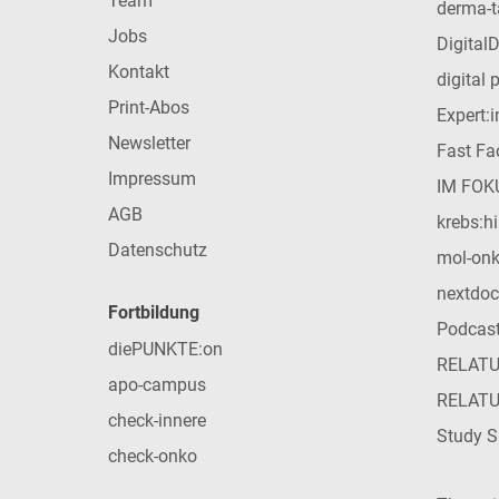
Team
derma-t
Jobs
Digital
Kontakt
digital 
Print-Abos
Expert:
Newsletter
Fast Fac
Impressum
IM FOK
AGB
krebs:hi
Datenschutz
mol-on
nextdoc
Fortbildung
Podcas
diePUNKTE:on
RELAT
apo-campus
RELAT
check-innere
Study S
check-onko