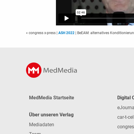
« congress x-press
|
ASH 2022
| BeEAM: alternatives Konditionie
MedMedia Startseite
Digital
eJourna
Über unseren Verlag
car-t-cel
Mediadaten
congres