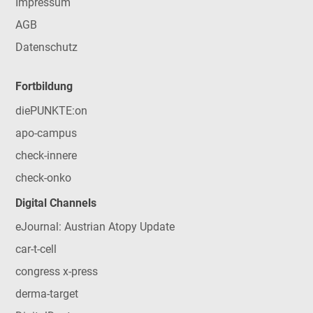
Impressum
AGB
Datenschutz
Fortbildung
diePUNKTE:on
apo-campus
check-innere
check-onko
Digital Channels
eJournal: Austrian Atopy Update
car-t-cell
congress x-press
derma-target