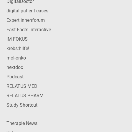
DigitalDoctor
digital patient cases
Expert:innenforum
Fast Facts Interactive
IM FOKUS
krebs:hilfe!
mol-onko
nextdoc
Podcast
RELATUS MED
RELATUS PHARM
Study Shortcut
Therapie News