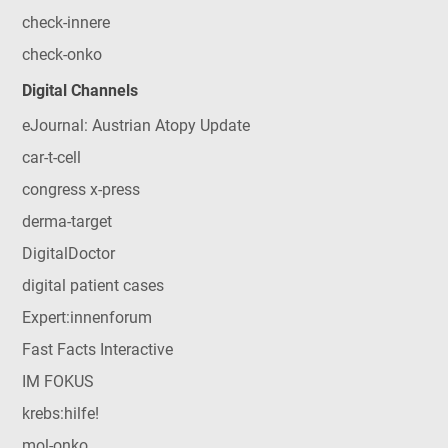
check-innere
check-onko
Digital Channels
eJournal: Austrian Atopy Update
car-t-cell
congress x-press
derma-target
DigitalDoctor
digital patient cases
Expert:innenforum
Fast Facts Interactive
IM FOKUS
krebs:hilfe!
mol-onko