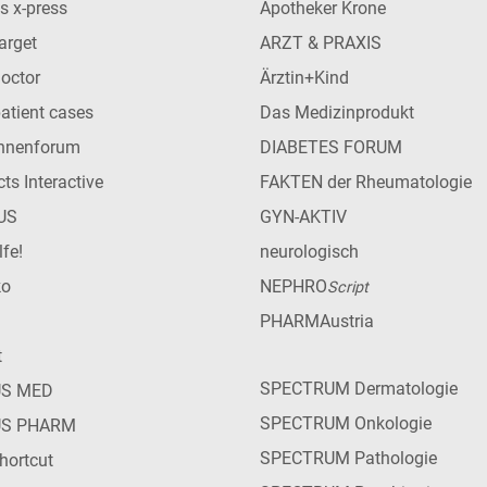
s x-press
Apotheker Krone
arget
ARZT & PRAXIS
Doctor
Ärztin+Kind
patient cases
Das Medizinprodukt
innenforum
DIABETES FORUM
ts Interactive
FAKTEN der Rheumatologie
US
GYN-AKTIV
lfe!
neurologisch
ko
NEPHRO
Script
PHARMAustria
t
SPECTRUM Dermatologie
US MED
SPECTRUM Onkologie
US PHARM
SPECTRUM Pathologie
hortcut