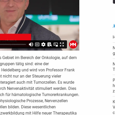
Ä
H
N
g
 Gebiet im Bereich der Onkologie, auf dem
ruppen tätig sind: eine der
N
T
in Heidelberg und wird von Professor Frank
t nicht nur an der Steuerung vieler
P
nteragiert auch mit Tumorzellen. Es wurde
h
h Nervenaktivität stimuliert werden. Dies
z
auch für hämatologische Tumorerkrankungen.
physiologische Prozesse, Nervenzellen
K
len bilden. Diese wesentlichen
V
c
tzwerkbildung mit Hilfe neuer Therapeutika