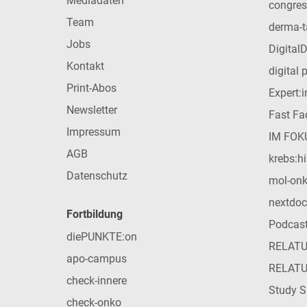
Mediadaten
congres
Team
derma-t
Jobs
Digital
Kontakt
digital 
Print-Abos
Expert:
Newsletter
Fast Fac
Impressum
IM FOK
AGB
krebs:hi
Datenschutz
mol-on
nextdoc
Fortbildung
Podcas
diePUNKTE:on
RELAT
apo-campus
RELAT
check-innere
Study S
check-onko