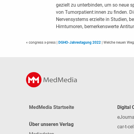
gezielt zu unterbinden, um so neue s
von Tumorpatient:innen zu finden. D
Nervensystems erzielte in Studien, be
Hirntumoren, bemerkenswerte Antitum
« congress x-press
|
DGHO-Jahrestagung 2022
| Welche neuen Wege
MedMedia Startseite
Digital
eJourna
Über unseren Verlag
car-t-cel