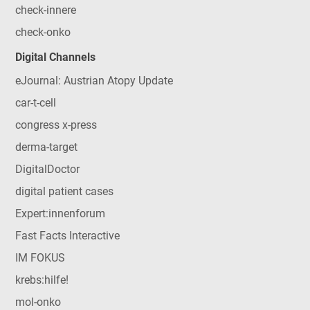
check-innere
check-onko
Digital Channels
eJournal: Austrian Atopy Update
car-t-cell
congress x-press
derma-target
DigitalDoctor
digital patient cases
Expert:innenforum
Fast Facts Interactive
IM FOKUS
krebs:hilfe!
mol-onko