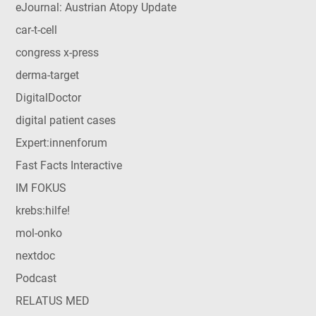
eJournal: Austrian Atopy Update
car-t-cell
congress x-press
derma-target
DigitalDoctor
digital patient cases
Expert:innenforum
Fast Facts Interactive
IM FOKUS
krebs:hilfe!
mol-onko
nextdoc
Podcast
RELATUS MED