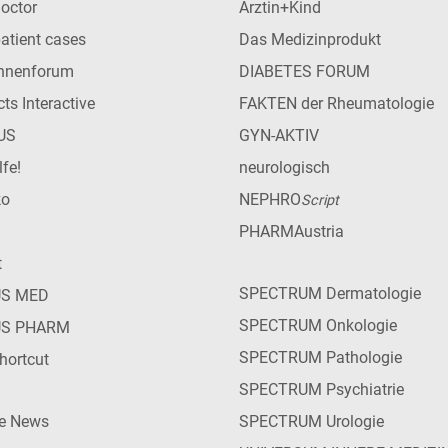
Doctor
Ärztin+Kind
patient cases
Das Medizinprodukt
innenforum
DIABETES FORUM
ts Interactive
FAKTEN der Rheumatologie
US
GYN-AKTIV
lfe!
neurologisch
ko
NEPHRO
Script
PHARMAustria
t
SPECTRUM Dermatologie
US MED
SPECTRUM Onkologie
US PHARM
SPECTRUM Pathologie
hortcut
SPECTRUM Psychiatrie
ie News
SPECTRUM Urologie