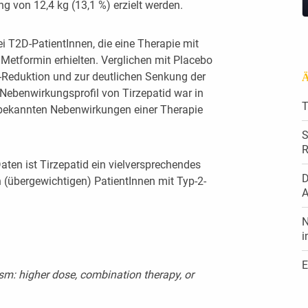
g von 12,4 kg (13,1 %) erzielt werden.
 T2D-PatientInnen, die eine Therapie mit
 Metformin erhielten. Verglichen mit Placebo
-Reduktion und zur deutlichen Senkung der
Ä
Nebenwirkungsprofil von Tirzepatid war in
T
 bekannten Nebenwirkungen einer Therapie
S
R
en ist Tirzepatid ein vielversprechendes
D
(übergewichtigen) PatientInnen mit Typ-2-
A
N
i
E
m: higher dose, combination therapy, or