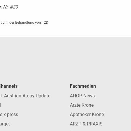
r. Nr. #20
patid in der Behandlung von T2D
 Channels
Fachmedien
l: Austrian Atopy Update
AHOP-News
l
Ärzte Krone
s x-press
Apotheker Krone
arget
ARZT & PRAXIS