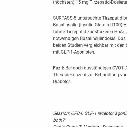
(höchsten) 15 mg Tirzepatid-Dosierun
SURPASS-5 untersuchte Tirzepatid bei
Basalinsulin (Insulin Glargin U100) ±
führte Tirzepatid zur stärkeren HbA
1c
notwendigen Basalinsulindosis. Das 
beiden Studien vergleichbar mit den
mit GLP-1-Agonisten.
Fazit:
Bei noch ausständigen CVOT-Dat
Therapiekonzept zur Behandlung von 
Diabetes.
Session: OP04: GLP-1 receptor agonis
both?
Chair: Chair: T. Nyström, Schweden