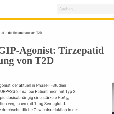
patid in der Behandlung von T2D
IP-Agonist: ­Tirzepatid
lung von T2D
onist, der aktuell in Phase-III-Studien
SURPASS-2-Trial bei PatientInnen mit Typ-2-
pie dosisabhängig eine stärkere HbA
-
1c
ion verglichen mit 1 mg Semaglutid.
 durchschnittliche Gewichtsreduktion in der