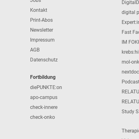
Jobs
Digital
Kontakt
digital 
Print-Abos
Expert:
Newsletter
Fast Fac
Impressum
IM FOK
AGB
krebs:hi
Datenschutz
mol-on
nextdoc
Fortbildung
Podcas
diePUNKTE:on
RELAT
apo-campus
RELAT
check-innere
Study S
check-onko
Therap