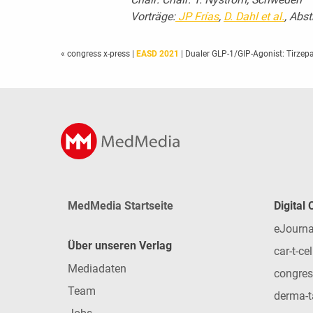
Vorträge:
JP
Fr
í
as
,
D. Dahl et al.
, Abst
« congress x-press
|
EASD 2021
| Dualer GLP-1/GIP-Agonist: ­Tirze
MedMedia Startseite
Digital
eJourna
Über unseren Verlag
car-t-cel
Mediadaten
congres
Team
derma-t