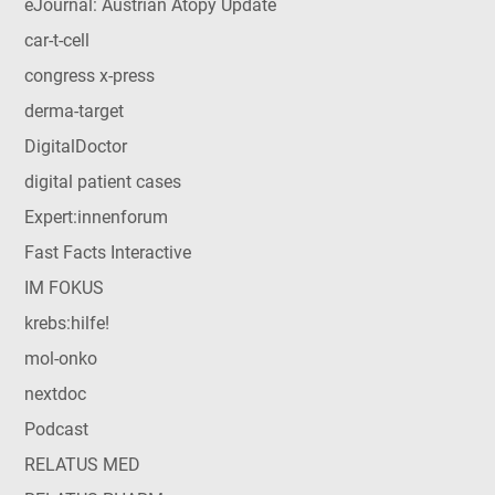
eJournal: Austrian Atopy Update
car-t-cell
congress x-press
derma-target
DigitalDoctor
digital patient cases
Expert:innenforum
Fast Facts Interactive
IM FOKUS
krebs:hilfe!
mol-onko
nextdoc
Podcast
RELATUS MED