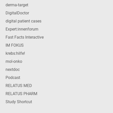
derma-target
DigitalDoctor
digital patient cases
Expert:innenforum
Fast Facts Interactive
IM FOKUS
krebs:hilfe!
mol-onko
nextdoc
Podcast
RELATUS MED
RELATUS PHARM
Study Shortcut