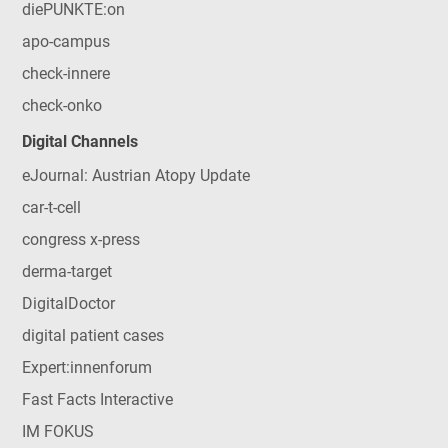
diePUNKTE:on
apo-campus
check-innere
check-onko
Digital Channels
eJournal: Austrian Atopy Update
car-t-cell
congress x-press
derma-target
DigitalDoctor
digital patient cases
Expert:innenforum
Fast Facts Interactive
IM FOKUS