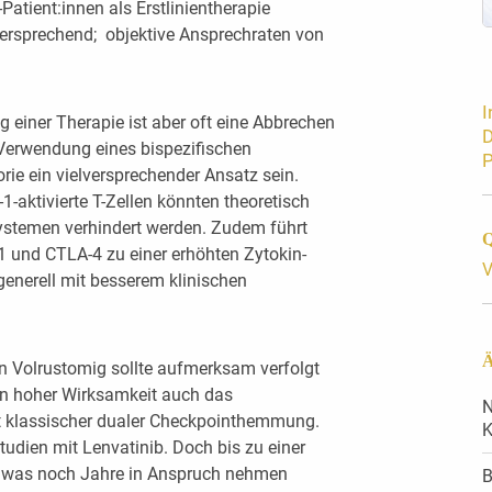
Patient:innen als Erstlinientherapie
lversprechend; objektive Ansprechraten von
I
 einer Therapie ist aber oft eine Abbrechen
D
erwendung eines bispezifischen
P
orie ein vielversprechender Ansatz sein.
-aktivierte T-Zellen könnten theoretisch
stemen verhindert werden. Zudem führt
Q
 und CTLA-4 zu einer erhöhten Zytokin-
V
generell mit besserem klinischen
Ä
n Volrustomig sollte aufmerksam verfolgt
ben hoher Wirksamkeit auch das
N
it klassischer dualer Checkpointhemmung.
K
udien mit Lenvatinib. Doch bis zu einer
g – was noch Jahre in Anspruch nehmen
B