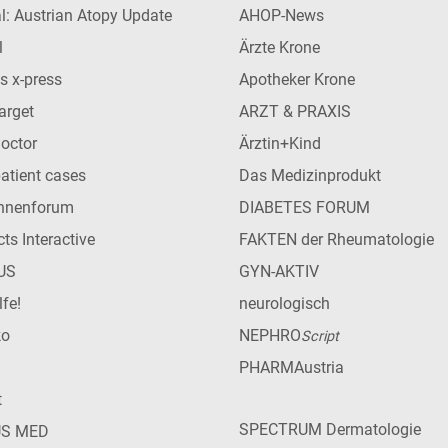
l: Austrian Atopy Update
AHOP-News
l
Ärzte Krone
s x-press
Apotheker Krone
arget
ARZT & PRAXIS
Doctor
Ärztin+Kind
patient cases
Das Medizinprodukt
innenforum
DIABETES FORUM
ts Interactive
FAKTEN der Rheumatologie
US
GYN-AKTIV
lfe!
neurologisch
ko
NEPHRO
Script
PHARMAustria
t
SPECTRUM Dermatologie
US MED