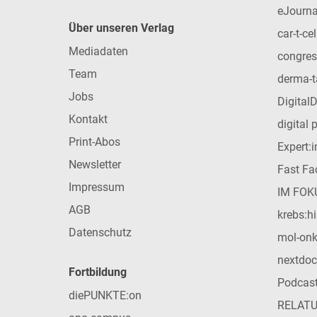
eJourna
Über unseren Verlag
car-t-cel
Mediadaten
congres
Team
derma-t
Jobs
Digital
Kontakt
digital 
Print-Abos
Expert:
Newsletter
Fast Fac
Impressum
IM FOK
AGB
krebs:hi
Datenschutz
mol-on
nextdoc
Fortbildung
Podcas
diePUNKTE:on
RELAT