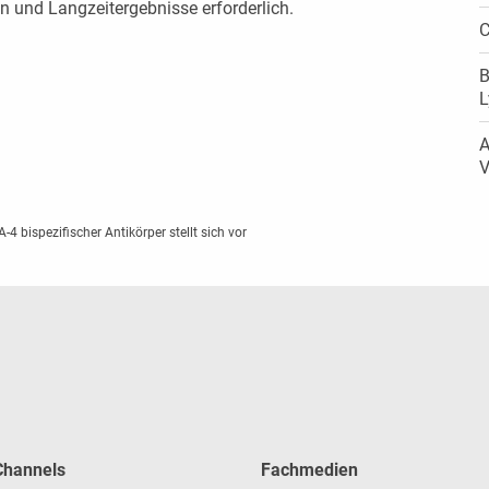
n und Langzeitergebnisse erforderlich.
C
B
A
V
4 bispezifischer Antikörper stellt sich vor
 Channels
Fachmedien