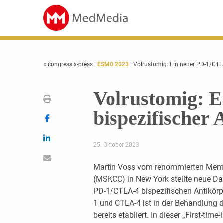
« congress x-press
|
ESMO 2023
| Volrustomig: Ein neuer PD-1/CTLA-
Volrustomig: 
bispezifischer 
25. Oktober 2023
Martin Voss vom renommierten Memor
(MSKCC) in New York stellte neue Da
PD-1/CTLA-4 bispezifischen Antikörp
1 und CTLA-4 ist in der Behandlung 
bereits etabliert. In dieser „First-ti