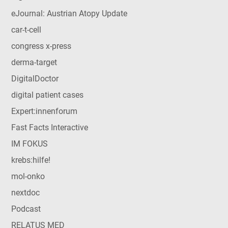
eJournal: Austrian Atopy Update
car-t-cell
congress x-press
derma-target
DigitalDoctor
digital patient cases
Expert:innenforum
Fast Facts Interactive
IM FOKUS
krebs:hilfe!
mol-onko
nextdoc
Podcast
RELATUS MED