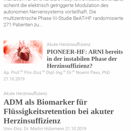
scheint die elektrisch getriggerte Modulation des
autonomen Nervensystems vorteilhaft. Die
multizentrische Phase III-Studie BeAT-HF randomisierte
271 Patienten zu
...
Akute Herzinsuffizienz
PIONEER-HF: ARNI bereits
in der instabilen Phase der
Herzinsuffizienz?
in
in
in
in
Ap. Prof.
Priv.-Doz.
Dipl.-Ing.
Dr.
Noemi Pavo, PhD
21.10.2019
Akute Herzinsuffizienz
ADM als Biomarker für
Flüssigkeitsretention bei akuter
Herzinsuffizienz
Univ.-Doz. Dr. Martin Hülsmann 21.10.2019