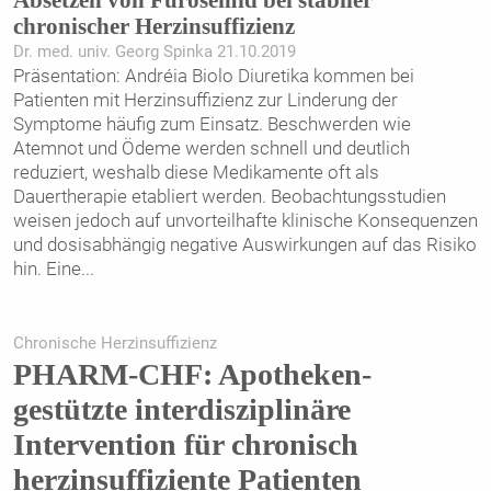
Absetzen von Furosemid bei stabiler
chronischer Herzinsuffizienz
Dr. med. univ. Georg Spinka 21.10.2019
P.S.: Damit Sie keine Neuigkeiten verpassen,
Präsentation: Andréia Biolo Diuretika kommen bei
melden Sie sich am besten gleich für
Patienten mit Herzinsuffizienz zur Linderung der
Symptome häufig zum Einsatz. Beschwerden wie
den
cardio congress
Newsletter an!
Atemnot und Ödeme werden schnell und deutlich
reduziert, weshalb diese Medikamente oft als
Dauertherapie etabliert werden. Beobachtungsstudien
weisen jedoch auf unvorteilhafte klinische Konsequenzen
und dosisabhängig negative Auswirkungen auf das Risiko
hin. Eine
...
Chronische Herzinsuffizienz
PHARM-CHF: Apotheken-
gestützte interdisziplinäre
Intervention für chronisch
herzinsuffiziente Patienten