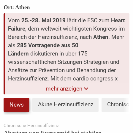
Ort: Athen
Vom
25.-28. Mai 2019
lädt die ESC zum
Heart
Failure
, dem weltweit wichtigsten Kongress im
Bereich der Herzinsuffizienz, nach
Athen
. Mehr
als
285 Vortragende aus 50
Ländern
diskutieren in über 175
wissenschaftlichen Sitzungen Strategien und
Ansätze zur Prävention und Behandlung der
Herzinsuffizienz. Mit dem cardio congress x-
press erhalten Sie eine Zusammenfassung der
mehr anzeigen
wichtigsten Highlights vom Heart Failure 2019.
Akute Herzinsuffizienz
Chronische
News
Univ.-Prof. Dr. Christian Hengstenberg und
Team, Universitätsklinik für Kardiologie,
Chronische Herzinsuffizienz
Medizinische Universität Wien