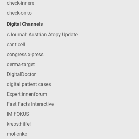
check-innere
check-onko
Digital Channels
eJournal: Austrian Atopy Update
car-t-cell
congress x-press
derma-target
DigitalDoctor
digital patient cases
Expert:innenforum
Fast Facts Interactive
IM FOKUS
krebs:hilfe!
mol-onko