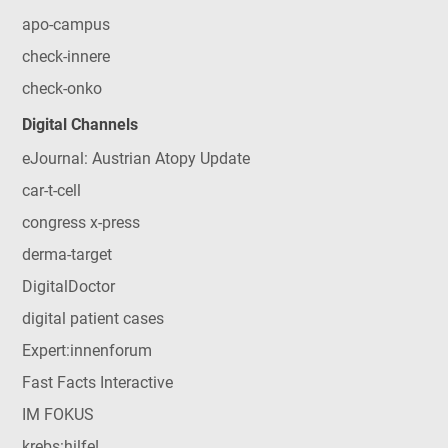
apo-campus
check-innere
check-onko
Digital Channels
eJournal: Austrian Atopy Update
car-t-cell
congress x-press
derma-target
DigitalDoctor
digital patient cases
Expert:innenforum
Fast Facts Interactive
IM FOKUS
krebs:hilfe!