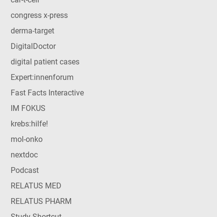
congress x-press
derma-target
DigitalDoctor
digital patient cases
Expert:innenforum
Fast Facts Interactive
IM FOKUS
krebs:hilfe!
mol-onko
nextdoc
Podcast
RELATUS MED
RELATUS PHARM
Study Shortcut