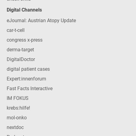
Digital Channels
eJournal: Austrian Atopy Update
car-t-cell
congress x-press
derma-target
DigitalDoctor
digital patient cases
Expert:innenforum
Fast Facts Interactive
IM FOKUS
krebs:hilfe!
mol-onko
nextdoc