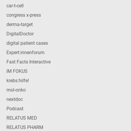
car-t-cell
congress x-press
derma-target
DigitalDoctor
digital patient cases
Expert:innenforum
Fast Facts Interactive
IM FOKUS
krebs:hilfe!
mol-onko
nextdoc
Podcast
RELATUS MED
RELATUS PHARM