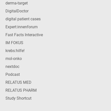
derma-target
DigitalDoctor
digital patient cases
Expert:innenforum
Fast Facts Interactive
IM FOKUS
krebs:hilfe!
mol-onko
nextdoc
Podcast
RELATUS MED
RELATUS PHARM
Study Shortcut