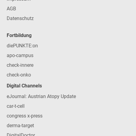
AGB
Datenschutz
Fortbildung
diePUNKTE:on
apo-campus
check-innere
check-onko
Digital Channels
eJournal: Austrian Atopy Update
car-t-cell
congress x-press
derma-target
DigitalDoctor