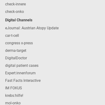
check-innere
check-onko
Digital Channels
eJournal: Austrian Atopy Update
car-t-cell
congress x-press
derma-target
DigitalDoctor
digital patient cases
Expert:innenforum
Fast Facts Interactive
IM FOKUS
krebs:hilfe!
mol-onko