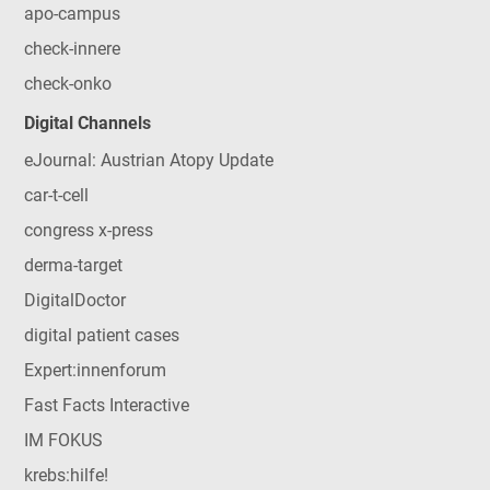
apo-campus
check-innere
check-onko
Digital Channels
eJournal: Austrian Atopy Update
car-t-cell
congress x-press
derma-target
DigitalDoctor
digital patient cases
Expert:innenforum
Fast Facts Interactive
IM FOKUS
krebs:hilfe!