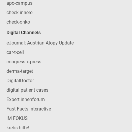
apo-campus
check-innere
check-onko
Digital Channels
eJournal: Austrian Atopy Update
car-t-cell
congress x-press
derma-target
DigitalDoctor
digital patient cases
Expert:innenforum
Fast Facts Interactive
IM FOKUS
krebs:hilfe!