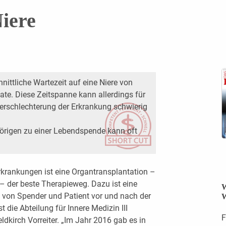
iere
hnittliche Wartezeit auf eine Niere von
te. Diese Zeitspanne kann allerdings für
erschlechterung der Erkrankung schwierig
örigen zu einer Lebendspende kann oft
rkrankungen ist eine Or­gantransplantation –
– der beste Therapieweg. Dazu ist eine
W
von Spender und Patient vor und nach der
W
t die Abteilung für Innere Medizin III
F
dkirch Vorreiter. „Im Jahr 2016 gab es in