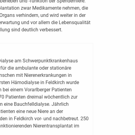
berleben und -funktion der Spenderniere.
plantation zwar Medikamente nehmen, die
Organs verhindern, und wird weiter in der
erwartung und vor allem die Lebensqualität
ung sind deutlich verbessert.
d Dialyse am Schwerpunktkrankenhaus
 für die ambulante oder stationäre
schen mit Nierenerkrankungen in
ersten Hämodialyse in Feldkirch wurde
n bei einem Vorarlberger Patienten
70 Patienten dreimal wöchentlich zur
 eine Bauchfelldialyse. Jährlich
ienten eine neue Niere an der
rden in Feldkirch vor- und nachbetreut. 250
unktionierenden Nierentransplantat im