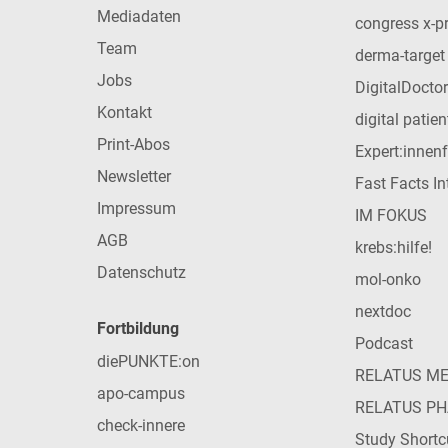
Mediadaten
congress x-p
Team
derma-target
Jobs
DigitalDoctor
Kontakt
digital patie
Print-Abos
Expert:innen
Newsletter
Fast Facts In
Impressum
IM FOKUS
AGB
krebs:hilfe!
Datenschutz
mol-onko
nextdoc
Fortbildung
Podcast
diePUNKTE:on
RELATUS M
apo-campus
RELATUS P
check-innere
Study Shortc