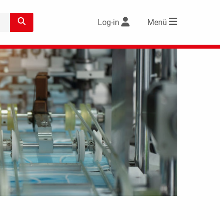
Log-in
Menü