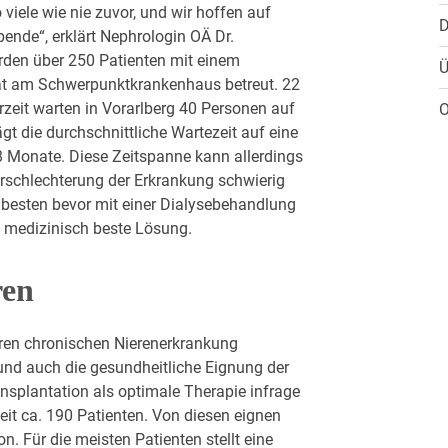
viele wie nie zuvor, und wir hoffen auf
D
ende“, erklärt Nephrologin OÄ Dr.
rden über 250 Patienten mit einem
Ü
tat am Schwerpunktkrankenhaus betreut. 22
zeit warten in Vorarlberg 40 Personen auf
O
t die durchschnittliche Wartezeit auf eine
8 Monate. Diese Zeitspanne kann allerdings
erschlechterung der Erkrankung schwierig
 besten bevor mit einer Dialysebehandlung
 medizinisch beste Lösung.
ren
eren chronischen Nierenerkrankung
nd auch die gesundheitliche Eignung der
ansplantation als optimale Therapie infrage
eit ca. 190 Patienten. Von diesen eignen
n. Für die meisten Pa­tienten stellt eine