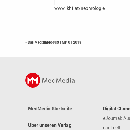
www.lkhf.at/nephrologie
« Das Medizinprodukt
|
MP 01|2018
MedMedia Startseite
Digital Chan
eJournal: Au
Über unseren Verlag
car-t-cell