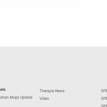
nels
Therapie News
SP
strian Atopy Update
Video
SP
SP