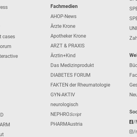
Fachmedien
ress
SPE
AHOP-News
SP
Ärzte Krone
UN
Apotheker Krone
nt cases
Zah
ARZT & PRAXIS
forum
Wei
Ärztin+Kind
teractive
Das Medizinprodukt
Büc
DIABETES FORUM
Fac
FAKTEN der Rheumatologie
Ges
GYN-AKTIV
Neu
neurologisch
Soc
NEPHRO
ED
Script
/
PHARMAustria
HARM
/
ut