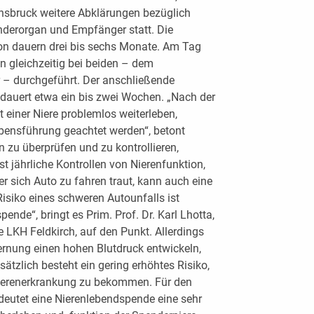
Innsbruck weitere Abklärungen bezüglich
nderorgan und Empfänger statt. Die
ion dauern drei bis sechs Monate. Am Tag
on gleichzeitig bei beiden – dem
 – durchgeführt. Der anschließende
 dauert etwa ein bis zwei Wochen. „Nach der
 einer Niere problemlos weiterleben,
bensführung geachtet werden“, betont
 zu überprüfen und zu kontrollieren,
jährliche Kontrollen von Nierenfunktion,
r sich Auto zu fahren traut, kann auch eine
isiko eines schweren Autounfalls ist
ende“, bringt es Prim. Prof. Dr. Karl Lhotta,
ie LKH Feldkirch, auf den Punkt. Allerdings
rnung einen hohen Blutdruck entwickeln,
tzlich besteht ein gering erhöhtes Risiko,
 Nierenerkrankung zu bekommen. Für den
deutet eine Nierenlebendspende eine sehr