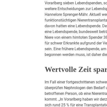
Vorarlberg sieben Lebendspenden, so 
weitere Entscheidungen zur Lebendsp
Hannelore Sprenger-Mähr. Aktuell we
funktionstüchtigen Nierentransplan
davon hatten eine Lebendspende. Der
eine Lebendspende, bundesweit beträg
Niere von einem hirntoten Spender 3
für schwer Erkrankte aufgrund der V
sein. Eine frühere Lebendspende, am
begonnen werden muss, ist daher die
Wertvolle Zeit spa
Im Fall einer fortgeschrittenen schw
überprüfen Nephrologen den Bedarf u
betroffenen Person, ob eine Nierentr
kommt. „In Vorarlberg haben wir derz
sich rund 25 % für eine Transplantatio