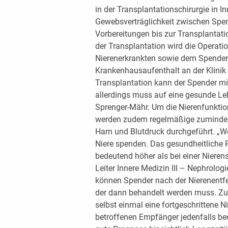
in der Transplantationschirurgie in 
Gewebsverträglichkeit zwischen Spe
Vorbereitungen bis zur Transplantat
der Transplantation wird die Operati
Nierenerkrankten sowie dem Spender
Krankenhausaufenthalt an der Klinik
Transplantation kann der Spender mit
allerdings muss auf eine gesunde Le
Sprenger-Mähr. Um die Nierenfunktion
werden zudem regelmäßige zumindest 
Harn und Blutdruck durchgeführt. „We
Niere spenden. Das gesundheitliche R
bedeutend höher als bei einer Nierensp
Leiter Innere Medizin III – Nephrolog
können Spender nach der Nierenentfe
der dann behandelt werden muss. Zusä
selbst einmal eine fortgeschrittene
betroffenen Empfänger jedenfalls be