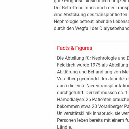
gute Prognose hinsichtlich Langzeitü
Der Betroffene muss nach der Trans
eine Abstoßung des transplantierten 
Nephrologie betreut, aber die Lebens
durch den Wegfall der Dialysebehandl
Facts & Figures
Die Abteilung für Nephrologie un
Feldkirch wurde 1975 als Abteilung
Abklärung und Behandlung von Men
Vorarlberg gegründet. Im Jahr der 
auch die erste Nierentransplantatio
durchgeführt. Derzeit müssen ca. 1
Hämodialyse, 26 Patienten brauchen
bekommen etwa 20 Vorarlberger Pat
Universitätsklinik Innsbruck, sie we
Personen leben bereits mit einem f
Ländle.