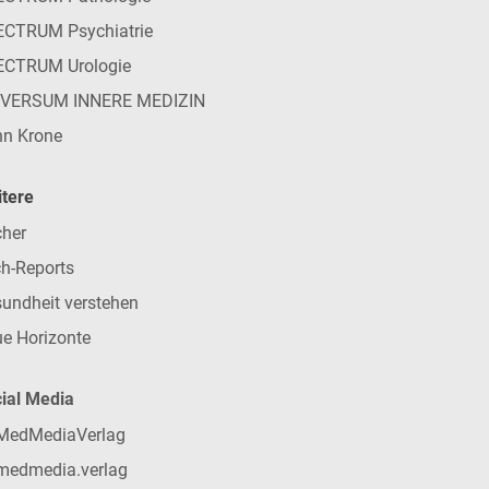
CTRUM Psychiatrie
ECTRUM Urologie
IVERSUM INNERE MEDIZIN
n Krone
tere
her
h-Reports
undheit verstehen
e Horizonte
ial Media
MedMediaVerlag
medmedia.verlag