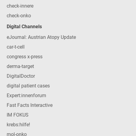
check-innere
check-onko
Digital Channels
eJournal: Austrian Atopy Update
car-t-cell
congress x-press
derma-target
DigitalDoctor
digital patient cases
Expert:innenforum
Fast Facts Interactive
IM FOKUS
krebs:hilfe!
mol-onko