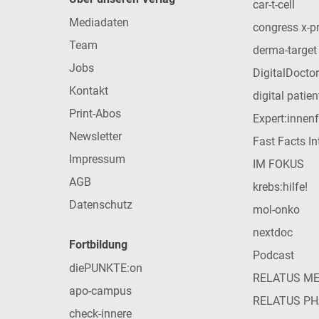
car-t-cell
Mediadaten
congress x-p
Team
derma-target
Jobs
DigitalDoctor
Kontakt
digital patie
Print-Abos
Expert:innen
Newsletter
Fast Facts In
Impressum
IM FOKUS
AGB
krebs:hilfe!
Datenschutz
mol-onko
nextdoc
Fortbildung
Podcast
diePUNKTE:on
RELATUS M
apo-campus
RELATUS P
check-innere