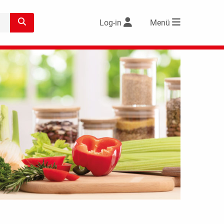
Log-in
Menü