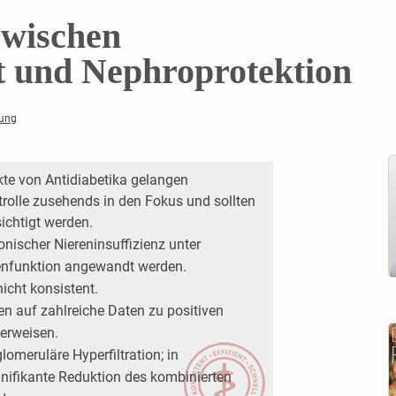
zwischen
t und Nephroprotektion
kung
kte von Antidiabetika gelangen
olle ­zusehends in den Fokus und sollten
ichtigt werden.
onischer Niereninsuffizienz unter
erenfunktion angewandt werden.
nicht konsistent.
en auf zahlreiche Daten zu positiven
verweisen.
omeruläre Hyperfiltration; in
nifikante ­Reduktion des kombinierten