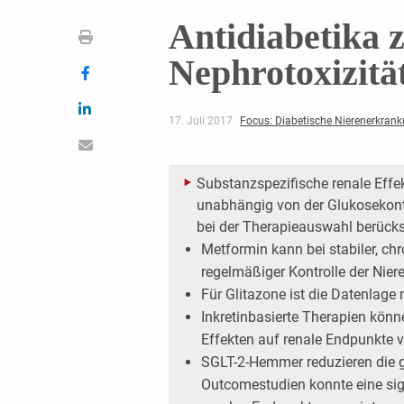
Antidiabetika 
Nephrotoxizitä
17. Juli 2017
Focus: Diabetische Nierenerkran
Substanzspezifische renale Effe
unabhängig von der Glukosekontr
bei der Therapieauswahl berücks
Metformin kann bei stabiler, chr
regelmäßiger Kontrolle der ­Ni
Für Glitazone ist die Datenlage 
Inkretinbasierte Therapien könn
Effekten auf renale Endpunkte 
SGLT-2-Hemmer reduzieren die gl
Outcomestudien konnte eine sig