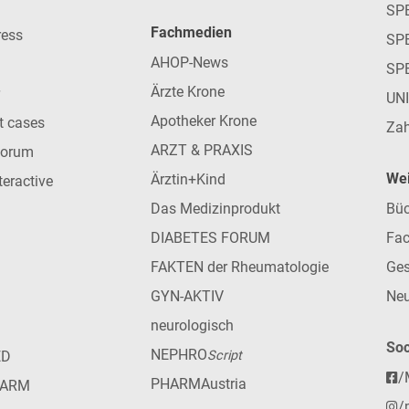
SP
Fachmedien
ress
SPE
AHOP-News
SP
Ärzte Krone
UN
Apotheker Krone
nt cases
Zah
ARZT & PRAXIS
forum
Wei
Ärztin+Kind
teractive
Das Medizinprodukt
Büc
DIABETES FORUM
Fac
FAKTEN der Rheumatologie
Ges
GYN-AKTIV
Neu
neurologisch
Soc
NEPHRO
ED
Script
/
PHARMAustria
HARM
/