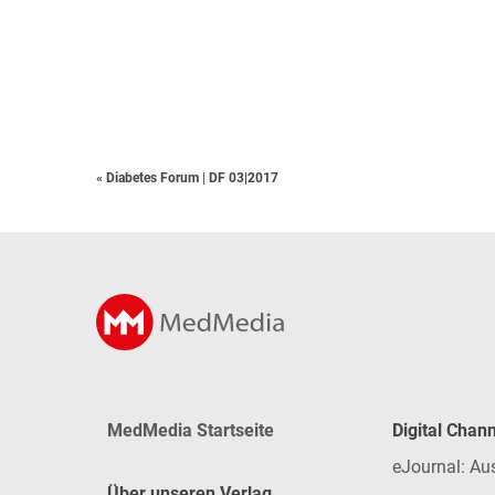
« Diabetes Forum
|
DF 03|2017
MedMedia Startseite
Digital Chan
eJournal: Au
Über unseren Verlag