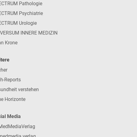
ECTRUM Pathologie
CTRUM Psychiatrie
ECTRUM Urologie
IVERSUM INNERE MEDIZIN
n Krone
tere
her
h-Reports
undheit verstehen
e Horizonte
ial Media
MedMediaVerlag
medmedia.verlag