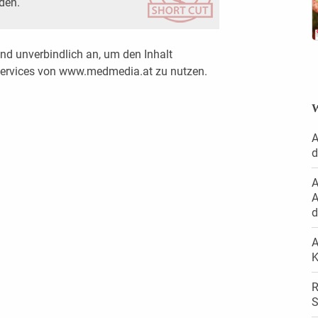
den.
nd unverbindlich an, um den Inhalt
 Services von www.medmedia.at zu nutzen.
W
A
d
A
A
d
A
K
R
S