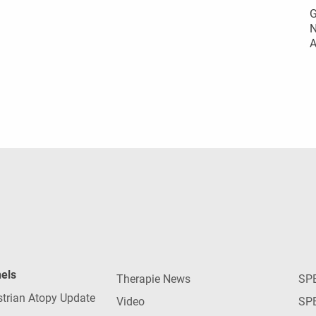
G
N
A
nels
Therapie News
SP
strian Atopy Update
Video
SP