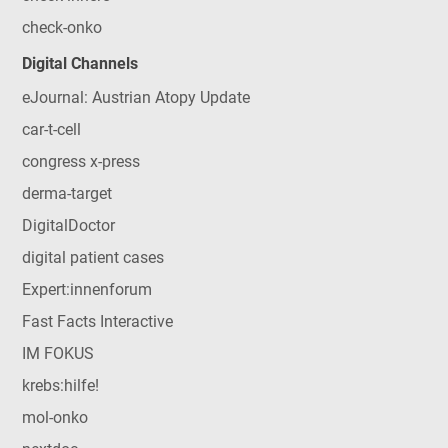
check-onko
Digital Channels
eJournal: Austrian Atopy Update
car-t-cell
congress x-press
derma-target
DigitalDoctor
digital patient cases
Expert:innenforum
Fast Facts Interactive
IM FOKUS
krebs:hilfe!
mol-onko