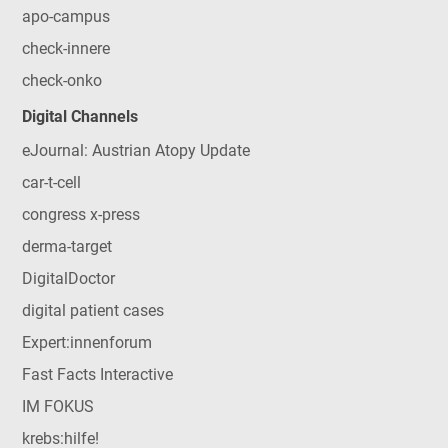
apo-campus
check-innere
check-onko
Digital Channels
eJournal: Austrian Atopy Update
car-t-cell
congress x-press
derma-target
DigitalDoctor
digital patient cases
Expert:innenforum
Fast Facts Interactive
IM FOKUS
krebs:hilfe!